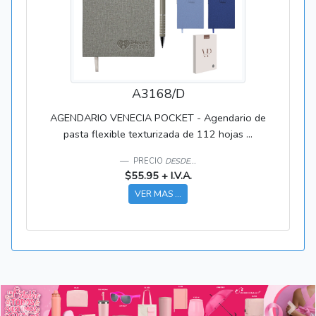
A3168/D
AGENDARIO VENECIA POCKET - Agendario de
pasta flexible texturizada de 112 hojas ...
PRECIO
DESDE...
$55.95 + I.V.A.
VER MAS ...
Anterior
Sigui