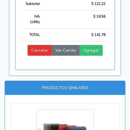
Subtotal
$ 122.22
IVA
$ 19.56
(16%)
TOTAL
$ 141.78
Cancelar
Ver Carrito
Agregar
PRODUCTOS SIMILARES