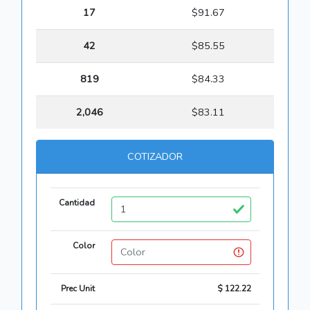
17
$91.67
42
$85.55
819
$84.33
2,046
$83.11
COTIZADOR
Cantidad
Color
Prec Unit
$ 122.22