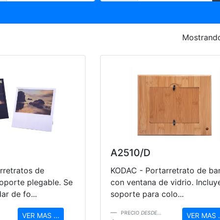
Mostrando
A2510/D
rretratos de
KODAC - Portarretrato de b
oporte plegable. Se
con ventana de vidrio. Incluy
r de fo...
soporte para colo...
PRECIO
DESDE...
VER MAS ...
VER MAS .