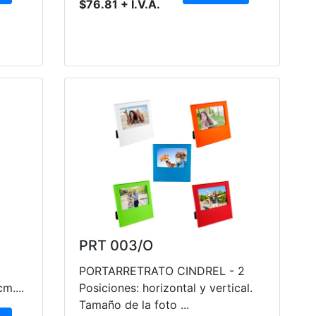
$76.81 + I.V.A.
PRT 003/O
PORTARRETRATO CINDREL - 2
m....
Posiciones: horizontal y vertical.
Tamaño de la foto ...