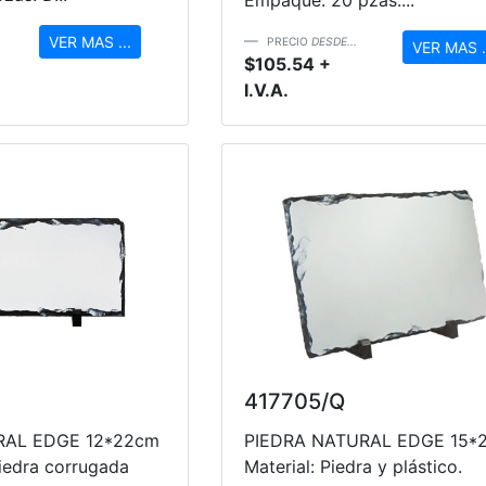
VER MAS ...
PRECIO
DESDE...
VER MAS .
$105.54 +
I.V.A.
417705/Q
RAL EDGE 12*22cm
PIEDRA NATURAL EDGE 15*
Piedra corrugada
Material: Piedra y plástico.