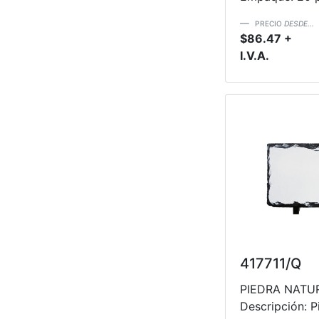
PRECIO
DESDE...
$86.47 +
I.V.A.
417711/Q
PIEDRA NATU
Descripción: 