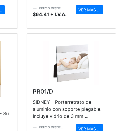
PRECIO
DESDE...
..
VER MAS ...
$64.41 + I.V.A.
PR01/D
SIDNEY - Portarretrato de
aluminio con soporte plegable.
- Su
Incluye vidrio de 3 mm ...
PRECIO
DESDE...
VER MAS ...