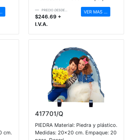
PRECIO
DESDE...
..
VER MAS ...
$246.69 +
I.V.A.
417701/Q
PIEDRA Material: Piedra y plástico.
0 cm.
Medidas: 20x20 cm. Empaque: 20
pzas. Descri...