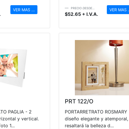
PRECIO
DESDE...
VER MAS ...
VER MAS .
.
$52.65 + I.V.A.
PRT 122/O
O PAGLIA - 2
PORTARRETRATO ROSMARY 
izontal y vertical.
diseño elegante y atemporal,
to 1...
resaltará la belleza d...