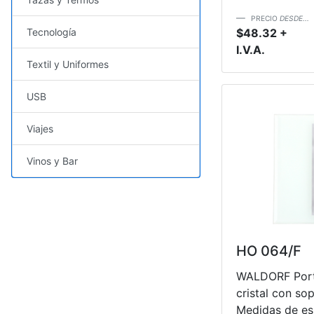
PRECIO
DESDE...
Tecnología
$48.32 +
I.V.A.
Textil y Uniformes
USB
Viajes
Vinos y Bar
HO 064/F
WALDORF Port
cristal con so
Medidas de esp