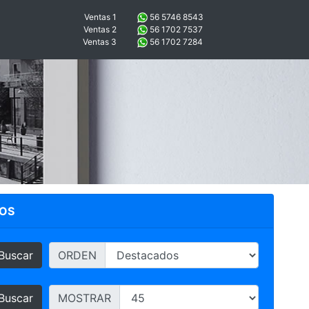
Ventas 1
56 5746 8543
Ventas 2
56 1702 7537
Ventas 3
56 1702 7284
OS
Buscar
ORDEN
Buscar
MOSTRAR