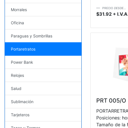
PRECIO
DESDE...
Morrales
$31.92 + I.V.A
Oficina
Paraguas y Sombrillas
Portaretratos
Power Bank
Relojes
Salud
PRT 005/O
Sublimación
PORTARRETRAT
Tarjeteros
Posiciones: hor
Tamaño de la fo
Tazas y Termos