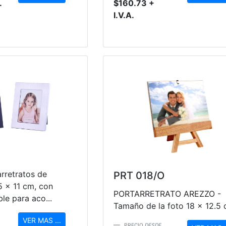
.
$160.73 +
I.V.A.
rretratos de
PRT 018/O
5 x 11 cm, con
PORTARRETRATO AREZZO -
le para aco...
Tamaño de la foto 18 x 12.5 c
VER MAS ...
PRECIO
DESDE...