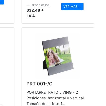
..
PRECIO
DESDE...
VER MAS ...
$32.48 +
I.V.A.
PRT 001-/O
PORTARRETRATO LIVING - 2
Posiciones: horizontal y vertical.
..
Tamaño de la foto 1...