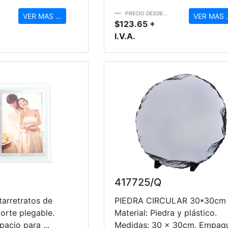
PRECIO
DESDE...
VER MAS ...
VER MAS .
$123.65 +
I.V.A.
417725/Q
arretratos de
PIEDRA CIRCULAR 30*30cm
porte plegable.
Material: Piedra y plástico.
acio para ...
Medidas: 30 x 30cm. Empaqu.