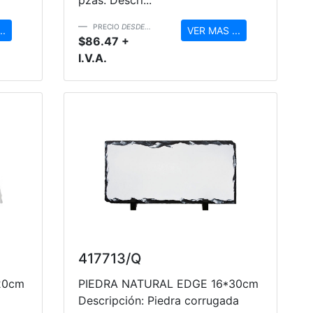
PRECIO
DESDE...
..
VER MAS ...
$86.47 +
I.V.A.
417713/Q
20cm
PIEDRA NATURAL EDGE 16*30cm
Descripción: Piedra corrugada