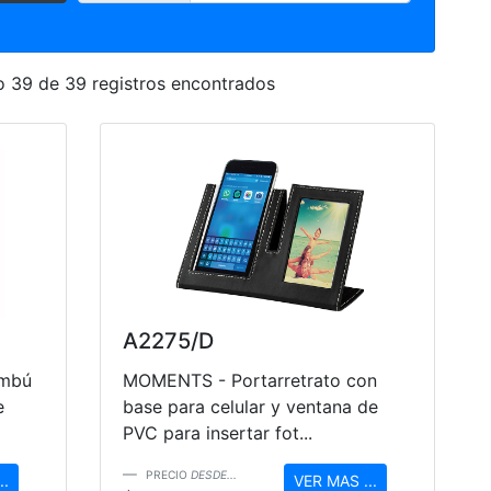
 39 de 39 registros encontrados
A2275/D
ambú
MOMENTS - Portarretrato con
e
base para celular y ventana de
PVC para insertar fot...
PRECIO
DESDE...
..
VER MAS ...