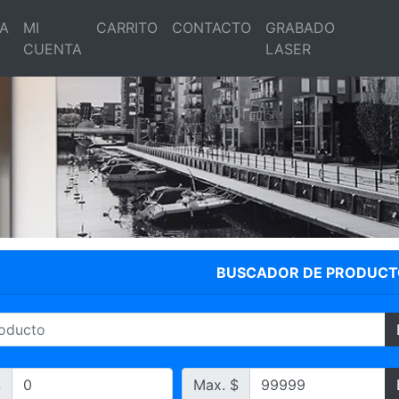
A
MI
CARRITO
CONTACTO
GRABADO
CUENTA
LASER
PORTARETRATOS
BUSCADOR DE PRODUCT
$
Max. $