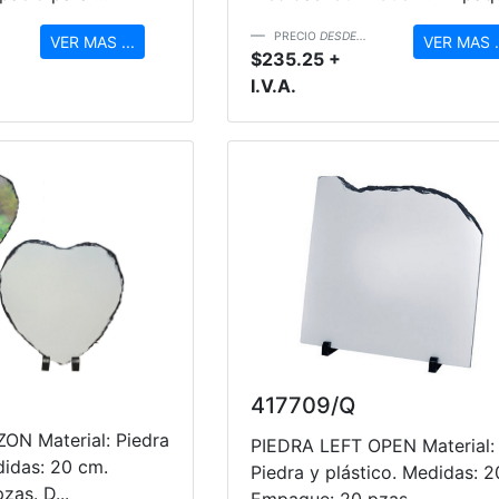
PRECIO
DESDE...
VER MAS ...
VER MAS .
$235.25 +
I.V.A.
417709/Q
N Material: Piedra
PIEDRA LEFT OPEN Material:
didas: 20 cm.
Piedra y plástico. Medidas: 2
as. D...
Empaque: 20 pzas....