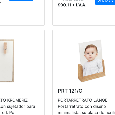
.
VER MAS .
$90.11 + I.V.A.
PRT 121/O
TO KROMERIZ -
PORTARRETRATO LANGE -
con sujetador para
Portarretrato con diseño
red. Po...
minimalista, su placa de acríli.