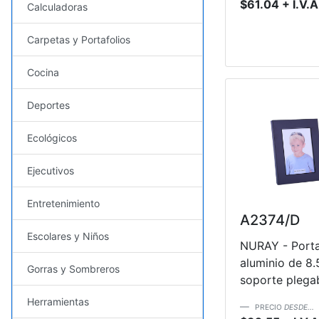
$61.04 + I.V.A
Calculadoras
Carpetas y Portafolios
Cocina
Deportes
Ecológicos
Ejecutivos
Entretenimiento
A2374/D
Escolares y Niños
NURAY - Porta
aluminio de 8.
Gorras y Sombreros
soporte plegab
Herramientas
PRECIO
DESDE...