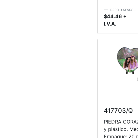
PRECIO
DESDE...
$44.46 +
I.V.A.
417703/Q
PIEDRA CORAZO
y plástico. Me
Empaque: 20 pz