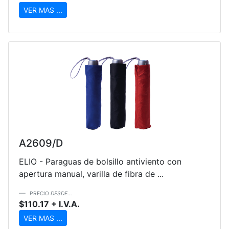
VER MAS ...
A2609/D
ELIO - Paraguas de bolsillo antiviento con
apertura manual, varilla de fibra de ...
PRECIO
DESDE...
$110.17 + I.V.A.
VER MAS ...