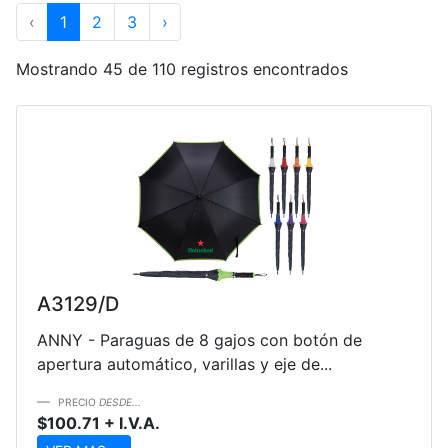
‹
1
2
3
›
Mostrando 45 de 110 registros encontrados
A3129/D
ANNY - Paraguas de 8 gajos con botón de
apertura automático, varillas y eje de...
PRECIO
DESDE...
$100.71 + I.V.A.